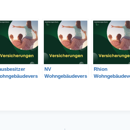
ausbesitzer
NV
Rhion
ohngebäudevers
Wohngebäudevers
Wohngebäudev
cherung kündigen
icherung kündigen
icherung kündi
d Vergleich
und Vergleich
und Vergleich