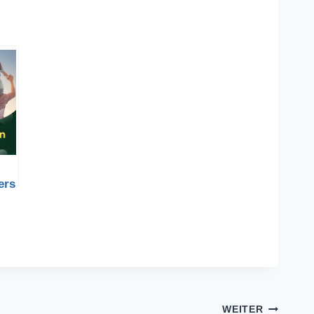
ers
gen
WEITER