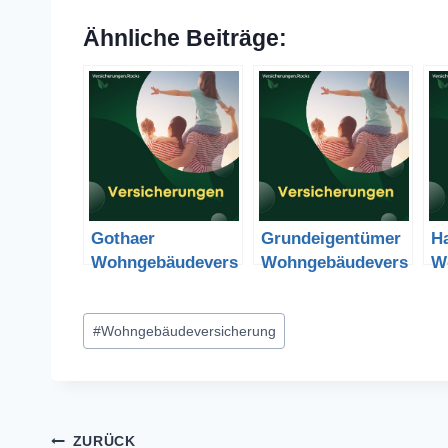
Ähnliche Beiträge:
Gothaer
Grundeigentümer
H
Wohngebäudevers
Wohngebäudevers
W
icherung kündigen
icherung kündigen
i
und Vergleich
und Vergleich
un
Schlagworte:
#
Wohngebäudeversicherung
Beitragsnavigation
ZURÜCK