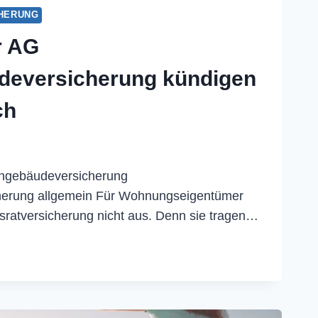
HERUNG
r AG
eversicherung kündigen
ch
ngebäudeversicherung
erung allgemein Für Wohnungseigentümer
usratversicherung nicht aus. Denn sie tragen…
WIGER
BÄUDEVERSICHERUNG
EN