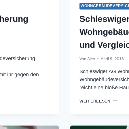
WOHNGEBÄUDEVERSIC
herung
Schleswige
Wohngebäud
und Verglei
eversicherung
Von
Alex
April 9, 2018
Schleswiger AG Woh
it ihr gegen den
Wohngebäudeversich
reicht eine bloße Ha
SCHLES
WEITERLESEN
AG
WOHNGE
KÜNDIG
UND