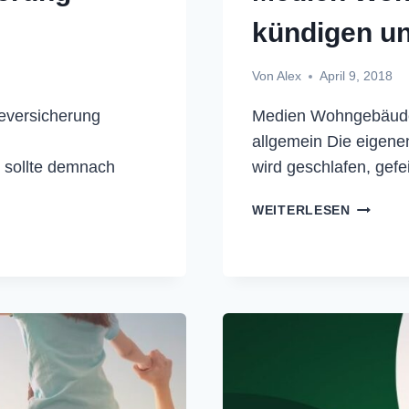
kündigen un
Von
Alex
April 9, 2018
versicherung
Medien Wohngebäude
allgemein Die eigene
 sollte demnach
wird geschlafen, gef
MEDIEN
WEITERLESEN
WOHNGE
KÜNDIG
UND
VERGLE