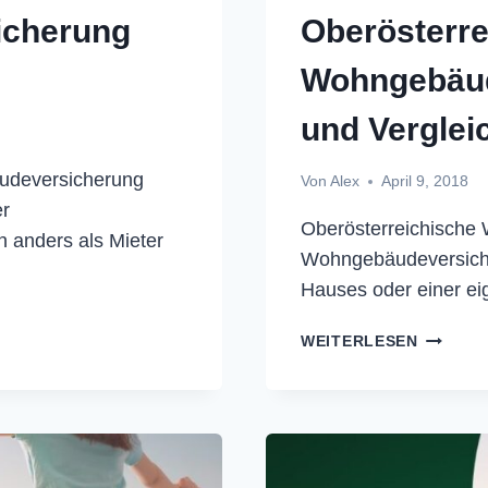
icherung
Oberösterre
Wohngebäud
und Verglei
udeversicherung
Von
Alex
April 9, 2018
er
Oberösterreichische
 anders als Mieter
Wohngebäudeversicher
Hauses oder einer ei
OBERÖS
WEITERLESEN
WOHNGE
KÜNDIG
UND
VERGLE