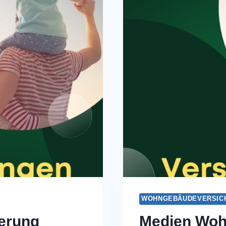
WOHNGEBÄUDEVERSIC
erung
Medien Woh