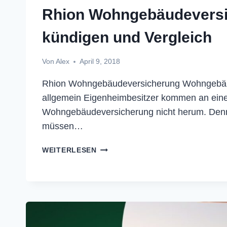
Rhion Wohngebäudevers
kündigen und Vergleich
Von
Alex
April 9, 2018
Rhion Wohngebäudeversicherung Wohngebä
allgemein Eigenheimbesitzer kommen an ein
Wohngebäudeversicherung nicht herum. Denn
müssen…
RHION
WEITERLESEN
WOHNGEBÄUDEVERSICHERUNG
KÜNDIGEN
UND
VERGLEICH