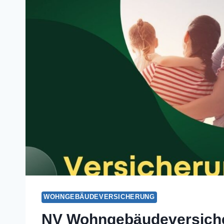
WOHNGEBÄUDEVERSICHERUNG
NV Wohngebäudeversich