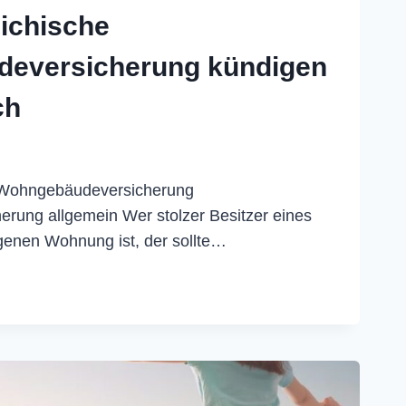
ichische
eversicherung kündigen
ch
 Wohngebäudeversicherung
ung allgemein Wer stolzer Besitzer eines
genen Wohnung ist, der sollte…
TERREICHISCHE
BÄUDEVERSICHERUNG
EN
ICH