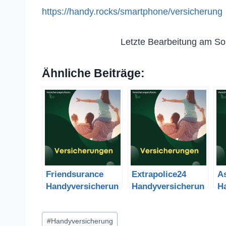
https://handy.rocks/smartphone/versicherung
Letzte Bearbeitung am So
Ähnliche Beiträge:
Friendsurance
Extrapolice24
A
Handyversicherun
Handyversicherun
H
g kündigen und
g kündigen und
g
Vergleich
Vergleich
Ve
Schlagworte:
#
Handyversicherung