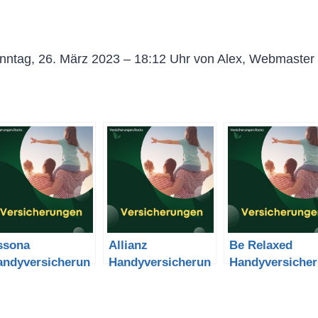
nntag, 26. März 2023 – 18:12 Uhr von Alex, Webmaster 
ssona
Allianz
Be Relaxed
andyversicherun
Handyversicherun
Handyversiche
 kündigen und
g kündigen und
g kündigen und
rgleich
Vergleich
Vergleich