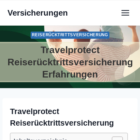
Zum
Versicherungen
Inhalt
springen
REISERÜCKTRITTSVERSICHERUNG
Travelprotect
Reiserücktrittsversicherung
Erfahrungen
Travelprotect
Reiserücktrittsversicherung