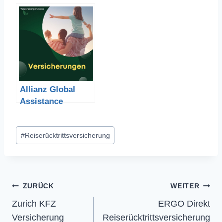
sicherung
sicherung
Erfahrungen
Erfahrungen
Allianz Global
Assistance
Reiserücktrittsver
sicherung
Schlagworte:
#
Reiserücktrittsversicherung
Erfahrungen
Beitragsnavigation
ZURÜCK
WEITER
Zurich KFZ
ERGO Direkt
Versicherung
Reiserücktrittsversicherung